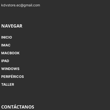
kdvstore.ec@gmail.com
que cuente con Bluetooth (macOS 10.12.4 o
superior), iPad (iPadOS 13.4 o superior),
iPhone o iPod touch (iOS 10.3 o superior)
NAVEGAR
Incluye: Teclado renovado y cable Lightning
INICIO
a USB para carga y sincronización
IMAC
MACBOOK
Condición: Renovado profesionalmente, con
limpieza profunda y verificación completa de
IPAD
funcionamiento
WINDOWS
PERIFÉRICOS
TALLER
CONTÁCTANOS