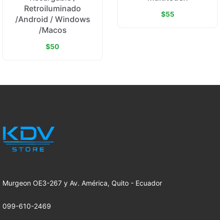
Retroiluminado
$55
/Android / Windows
Idioma: Inglés (QWERTY - US)
/Macos
$50
Conectividad: Bluetooth inalámbrico
Alimentación: Batería interna recargable de
iones de litio (hasta 30 días de autonomía)
Diseño: Perfil ultradelgado con base de
aluminio y teclas de tijera de bajo recorrido
Teclado numérico: Incluye teclado numérico
completo y teclas de navegación de tamaño
Murgeon OE3-267 y Av. América, Quito - Ecuador
completo
099-610-2469
Compatibilidad: Funciona con cualquier Mac